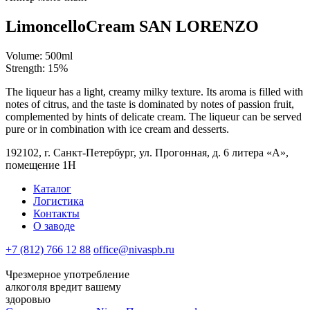
Limoncello
Cream SAN LORENZO
Volume:
500
ml
Strength:
15%
The liqueur has a light, creamy milky texture. Its aroma is filled with
notes of citrus, and the taste is dominated by notes of passion fruit,
complemented by hints of delicate cream. The liqueur can be served
pure or in combination with ice cream and desserts.
192102, г. Санкт-Петербург,
ул. Прогонная,
д. 6 литера «А»,
помещение 1Н
Каталог
Логистика
Контакты
О заводе
+7 (812) 766 12 88
office@nivaspb.ru
Чрезмерное употребление
алкоголя вредит вашему
здоровью