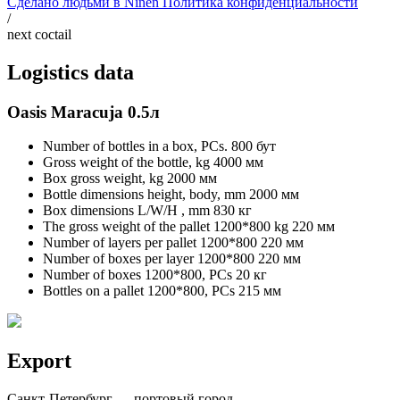
Сделано людьми в
Ninen
Политика конфиденциальности
/
next coctail
Logistics data
Oasis Maracuja 0.5л
Number of bottles in a box, PCs.
800 бут
Gross weight of the bottle, kg
4000 мм
Box gross weight, kg
2000 мм
Bottle dimensions height, body, mm
2000 мм
Box dimensions L/W/H , mm
830 кг
The gross weight of the pallet 1200*800 kg
220 мм
Number of layers per pallet 1200*800
220 мм
Number of boxes per layer 1200*800
220 мм
Number of boxes 1200*800, PCs
20 кг
Bottles on a pallet 1200*800, PCs
215 мм
Export
Санкт-Петербург — портовый город