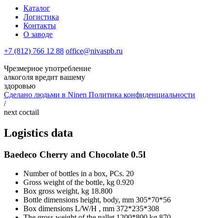
Каталог
Логистика
Контакты
О заводе
+7 (812) 766 12 88
office@nivaspb.ru
Чрезмерное употребление
алкоголя вредит вашему
здоровью
Сделано людьми в
Ninen
Политика конфиденциальности
/
next coctail
Logistics data
Baedeco Cherry and Chocolate 0.5l
Number of bottles in a box, PCs.
20
Gross weight of the bottle, kg
0.920
Box gross weight, kg
18.800
Bottle dimensions height, body, mm
305*70*56
Box dimensions L/W/H , mm
372*235*308
The gross weight of the pallet 1200*800 kg
870